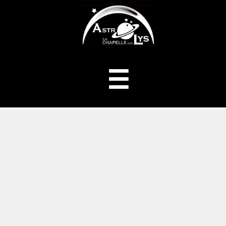
ASTROLYS
Menu
☰