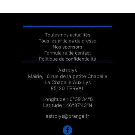
Toutes nos actualités
Tous les articles de presse
Nos sponsors
Formulaire de contact
Politique de confidentialité
Astrolys
Mairie, 16 rue de la petite Chapelle
La Chapelle Aux Lys
85120 TERVAL
Longitude : 0°39'34"0
Latitude : 46°37'43"N
astrolys@orange.fr