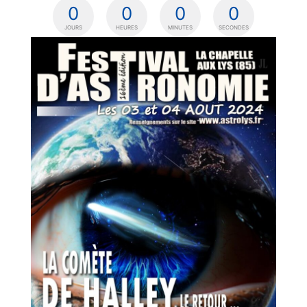
0
0
0
0
JOURS
HEURES
MINUTES
SECONDES