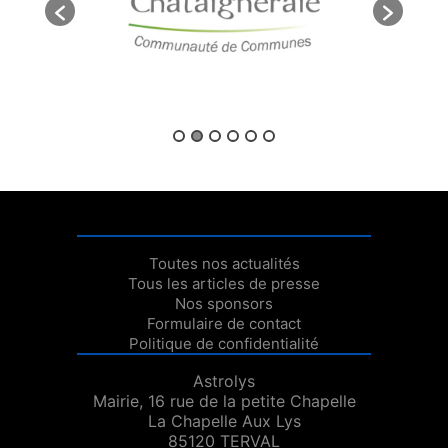
Toutes nos actualités
Tous les articles de presse
Nos sponsors
Formulaire de contact
Politique de confidentialité
Astrolys
Mairie, 16 rue de la petite Chapelle
La Chapelle Aux Lys
85120 TERVAL