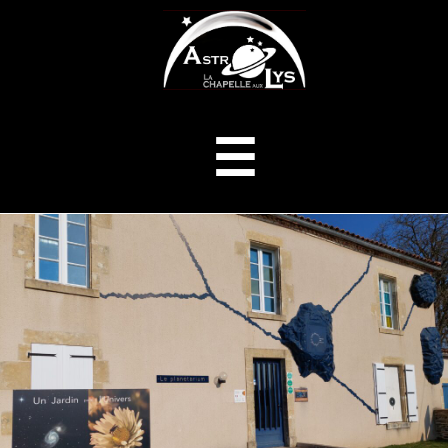
ASTROLYS
Menu
☰