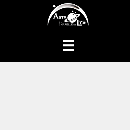
ASTROLYS
Menu
☰