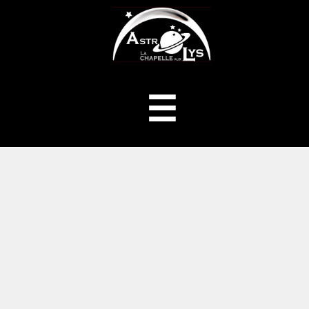
ASTROLYS
Menu
☰