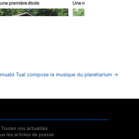
muald Tual compose la musique du planétarium
→
Toutes nos actualités
us les articles de presse