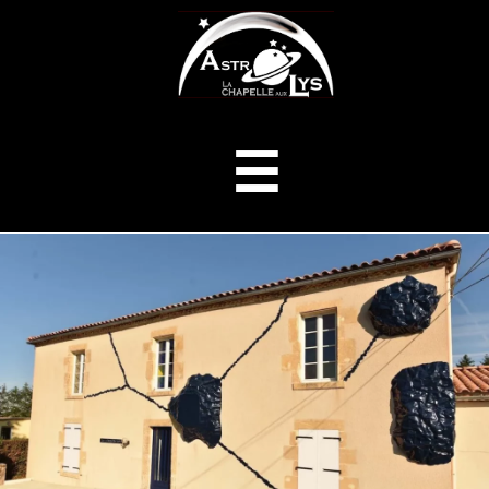
ASTROLYS
Menu
☰